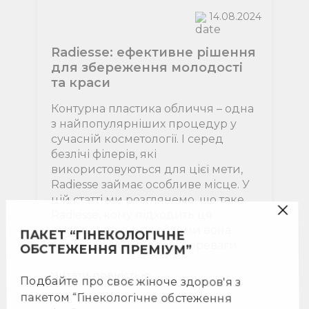
14.08.2024
Radiesse: ефективне рішення
для збереження молодості
та краси
Контурна пластика обличчя – одна
з найпопулярніших процедур у
ПАКЕТ “ГІНЕКОЛОГІЧНЕ
сучасній косметології. І серед
ОБСТЕЖЕННЯ ПРЕМІУМ”
безлічі філерів, які
використовуються для цієї мети,
Подбайте про своє жіноче здоров'я з
Radiesse займає особливе місце. У
пакетом “Гінекологічне обстеження
цій статті ми розглянемо, що таке
Преміум”. До пакету входить: • Консультація
Radiesse, кому підходить ця
гінеколога Гінекологічний огляд на кріслі •
процедура, які проблеми вона
Консультація мамолога Інтерпретація
вирішує і які її головні переваги.
аналізів УЗД молочних залоз • УЗД органів
малого тазу УЗД щитоподібної залози УЗД
Читати повнiстью
лімфатичних вузлів (2 пара) акселярные и
парощитовидные • Кольпоскопія шийки