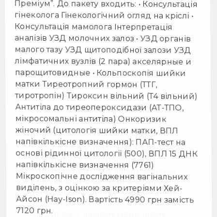
матки Тиреотропний гормон (ТТГ,
тиротропін) Тироксин вільний (Т4 вільний)
Антитіла до тиреопероксидази (АТ-ТПО,
мікросомальні антитіла) Онкоризик
жіночий (цитологія шийки матки, ВПЛ
напівкількісне визначення): ПАП-тест на
основі рідинної цитології (500), ВПЛ 15 ДНК
напівкількісне визначення (7761)
07.08.2024
Мікроскoпічне дослідження вагінальних
виділень, з оцінкою за критеріями Хей-
Азелаїновий пілінг:
Айсон (Hay-Ison). Вартість 4990 грн замість
ефективність та переваги
7120 грн.
Азелаїновий пілінг – це сучасна
процедура, спрямована на
Ваше ім'я
покращення стану шкіри обличчя.
Ця унікальна методика набирає
Номер телефону
все більшої популярності завдяки
своїй ефективності та мінімальним
ризикам. У нашому медичному