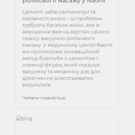
ролікового масажу у Naomi
Целюліт, зайві сантиметри та
нерівності шкіри – ці проблеми
турбують багатьох жінок, але їх
вирішення вже на відстані одного
сеансу вакуумно-ролікового
масажу. У медичному центрі Naomi
ми пропонуємо інноваційний
метод боротьби з целюлітом і
корекції фігури, який поєднує
вакуумну та механічну дію для
досягнення довготривалих
результатів.
Читати повнiстью