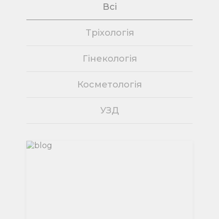
Всi
Tрiхологiя
Гiнекологiя
Косметологiя
УЗД