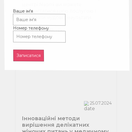
центрі Naomi ви можете
скористатися цією послугою і
отримати чудові результати.
Читати повнiстью
25.07.2024
Інноваційні методи
вирішення делікатних
жіночих питань у медичному