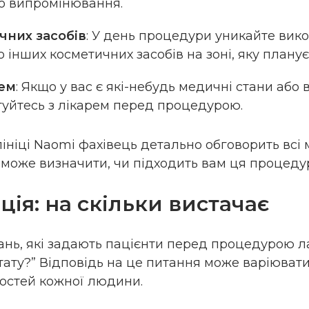
о випромінювання.
(АТ-ТПО, мікросомальн
Онкоризик жіночий (ц
чних засобів
: У день процедури уникайте вик
матки, ВПЛ напівкільк
о інших косметичних засобів на зоні, яку плану
ПАП-тест на основі рі
(500), ВПЛ 15 ДНК напі
рем
: Якщо у вас є які-небудь медичні стани або 
визначення (7761) Мік
туйтесь з лікарем перед процедурою.
дослідження вагіналь
оцінкою за критеріям
клініці Naomi фахівець детально обговорить всі
Ison). Вартість 4990 гр
може визначити, чи підходить вам ця процеду
Ваше ім'я
Ном
ція: на скільки вистачає
нь, які задають пацієнти перед процедурою лаз
тату?” Відповідь на це питання може варіювати
остей кожної людини.