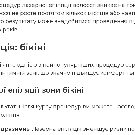
оцедур лазерної епіляції волосся зникає на тр
сся не росте протягом кількох місяців або навіт
го результату може знадобитися проведення 
 років.
ія: бікіні
ікіні є однією з найпопулярніших процедур се
інтимній зоні, що значно підвищує комфорт і вп
 епіляції зони бікіні
льтат
: Після курсу процедур ви можете насол
оління.
одразнень
: Лазерна епіляція зменшує ризик п