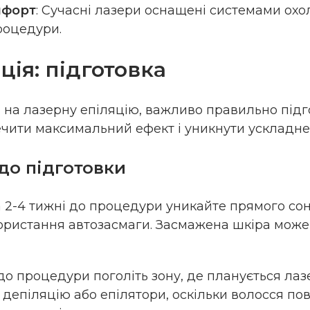
мфорт
: Сучасні лазери оснащені системами ох
роцедури.
ПАКЕТ “ГІНЕКОЛ
ція: підготовка
ОБСТЕЖЕННЯ ПР
Подбайте про своє жін
 на лазерну епіляцію, важливо правильно підг
пакетом “Гінекологіч
чити максимальний ефект і уникнути ускладне
Преміум”. До пакету вх
Консультація гінеколо
до підготовки
огляд на кріслі • Кон
Інтерпретація аналіз
За 2-4 тижні до процедури уникайте прямого со
залоз • УЗД органів м
щитоподібної залози 
ористання автозасмаги. Засмажена шкіра може
вузлів (2 пара) аксел
парощитовидные • Ко
матки Тиреотропний г
 до процедури поголіть зону, де планується лаз
тиротропін) Тироксин 
депіляцію або епілятори, оскільки волосся по
вільний) Антитіла до