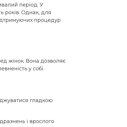
ивалий період. У
ь років. Однак, для
підтримуючих процедур
ред жінок. Вона дозволяє
евненість у собі.
оджуватися гладкою
одразнень і врослого