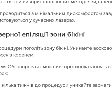
кають при використанні інших методів видален
 проводиться з мінімальним дискомфортом за
стовуються у сучасних лазерах.
ерної епіляції зони бікіні
роцедури поголіть зону бікіні. Уникайте восково
сся з коренем.
рем
: Обговоріть всі можливі протипоказання та 
рою.
За кілька тижнів до процедури уникайте засмаг