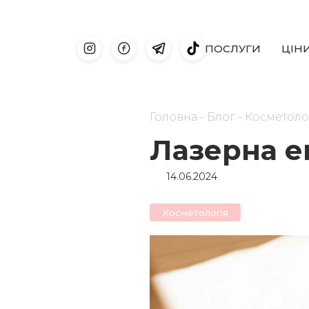
ПОСЛУГИ
ЦIН
Головна
-
Блог
-
Косметоло
Лазерна еп
14.06.2024
Косметологiя