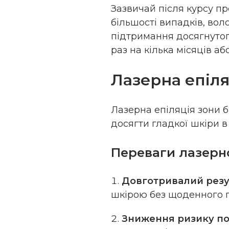
Зазвичай після курсу пр
більшості випадків, воло
підтримання досягнуто
раз на кілька місяців або
Лазерна епіляц
Лазерна епіляція зони б
досягти гладкої шкіри в 
Переваги лазерної
Довготривалий резу
шкірою без щоденного г
Зниження ризику п