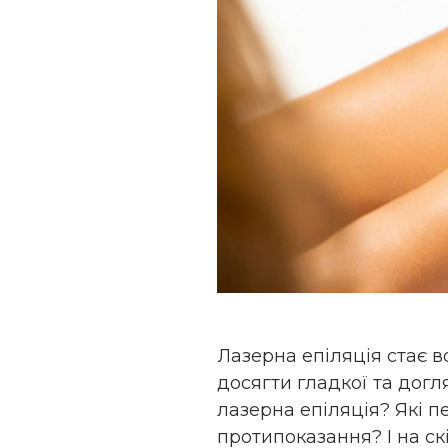
Лазерна епіляція стає в
досягти гладкої та догл
лазерна епіляція? Які п
протипоказання? І на ск