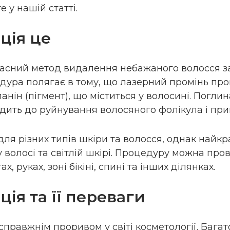
 у нашій статті.
ція це
часний метод видалення небажаного волосся 
ура полягає в тому, що лазерний промінь про
анін (пігмент), що міститься у волосині. Погли
одить до руйнування волосяного фолікула і при
ля різних типів шкіри та волосся, однак найкр
волосі та світлій шкірі. Процедуру можна про
ах, руках, зоні бікіні, спині та інших ділянках.
ція та її переваги
справжнім проривом у світі косметології. Бага