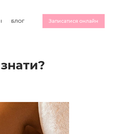
I
БЛОГ
Записатися онлайн
 знати?