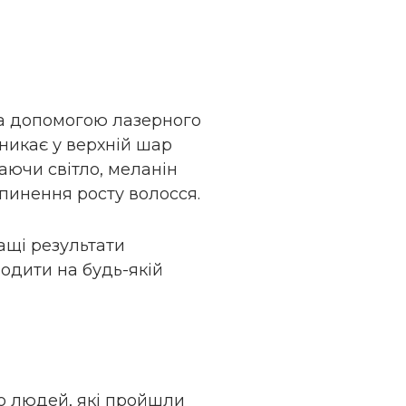
за допомогою лазерного
никає у верхній шар
наючи світло, меланін
пинення росту волосся.
ащі результати
водити на будь-якій
то людей, які пройшли