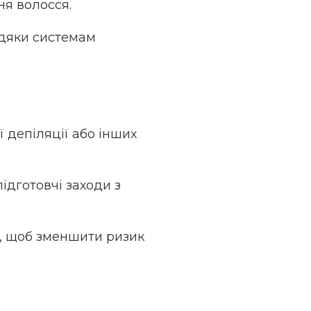
ня волосся.
вдяки системам
ї депіляції або інших
підготовчі заходи з
и, щоб зменшити ризик