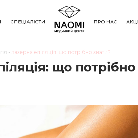
И
СПЕЦIАЛICТИ
ПРО НАС
АКЦI
гiя
-
лазерна епіляція: що потрібно знати?
іляція: що потрібно