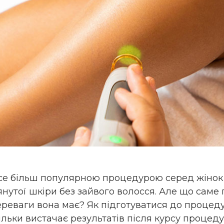
се більш популярною процедурою серед жінок і 
янутої шкіри без зайвого волосся. Але що сам
ереваги вона має? Як підготуватися до процедур
ільки вистачає результатів після курсу процедур