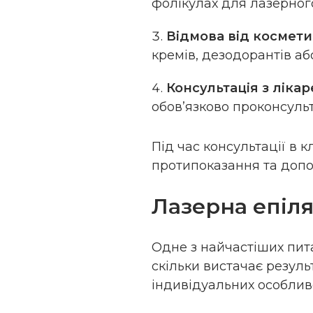
фолікулах для лазерног
Відмова від космети
кремів, дезодорантів аб
Консультація з ліка
обов’язково проконсуль
Під час консультації в 
протипоказання та допо
Лазерна епіля
Одне з найчастіших пита
скільки вистачає резуль
індивідуальних особлив