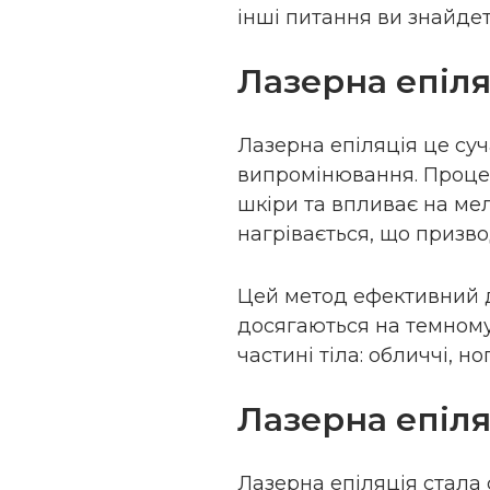
інші питання ви знайдете
Лазерна епіля
Лазерна епіляція це су
випромінювання. Процед
шкіри та впливає на мел
нагрівається, що призв
Цей метод ефективний д
досягаються на темному 
частині тіла: обличчі, ног
Лазерна епіля
Лазерна епіляція стала 