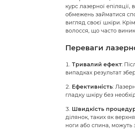
курс лазерної епіляції,
обмежень займатися спо
вигляд своєї шкіри. Крі
волосся, що часто вини
Переваги лазерно
Тривалий ефект
: Пі
випадках результат збері
Ефективність
: Лазер
гладку шкіру без необхід
Швидкість процеду
ділянок, таких як верхн
ноги або спина, можуть 