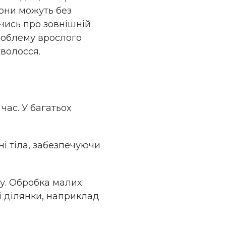
Вони можуть без
чись про зовнішній
проблему врослого
волосся.
час. У багатьох
ні тіла, забезпечуючи
у. Обробка малих
ші ділянки, наприклад