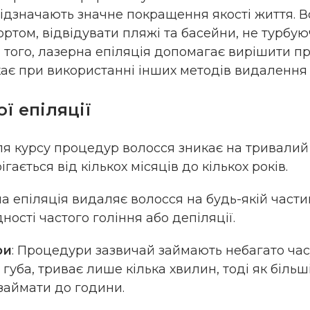
 відзначають значне покращення якості життя. 
ртом, відвідувати пляжі та басейни, не турбую
м того, лазерна епіляція допомагає вирішити 
кає при використанні інших методів видалення 
ї епіляції
сля курсу процедур волосся зникає на тривалий 
гається від кількох місяців до кількох років.
на епіляція видаляє волосся на будь-якій части
ності частого гоління або депіляції.
ри
: Процедури зазвичай займають небагато час
я губа, триває лише кілька хвилин, тоді як біль
займати до години.