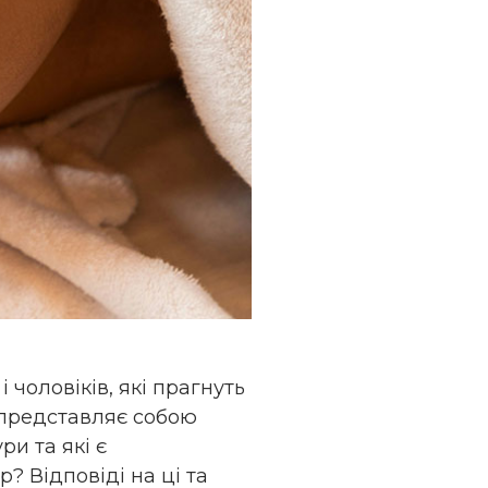
чоловіків, які прагнуть
е представляє собою
и та які є
? Відповіді на ці та