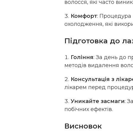
волосся, які часто вини
Комфорт
: Процедура
охолодження, які викори
Підготовка до лаз
Гоління
: За день до п
методів видалення воло
Консультація з ліка
лікарем перед процеду
Уникайте засмаги
: 
побічних ефектів.
Висновок