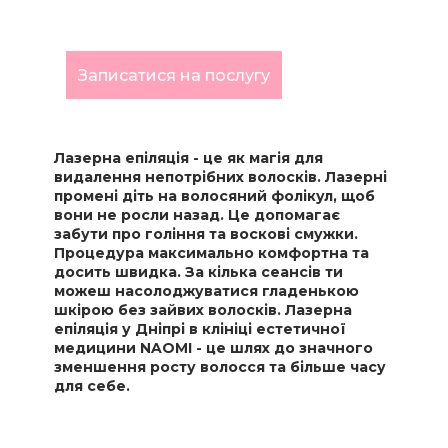
ДНІПРІ
Записатися на послугу
Лазерна епіляція - це як магія для
видалення непотрібних волосків. Лазерні
промені діть на волосяний фолікул, щоб
вони не росли назад. Це допомагає
забути про гоління та воскові смужки.
Процедура максимально комфортна та
досить швидка. За кілька сеансів ти
можеш насолоджуватися гладенькою
шкірою без зайвих волосків. Лазерна
епіляція у Дніпрі в клініці естетичної
медицини NAOMI - це шлях до значного
зменшення росту волосся та більше часу
для себе.