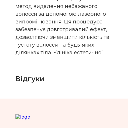
метод видалення небажаного
волосся за допомогою лазерного
випромінювання. Ця процедура
забезпечує довготривалий ефект,
дозволяючи зменшити кількість та
густоту волосся на будь-яких
ділянках тіла. Клініка естетичної
медицини Naomi у Дніпрі пропонує
найновіші технології лазерної
епіляції для максимально
Відгуки
комфортного та ефективного
видалення волосся.
Переваги лазерної
епіляції у медичному
центрі косметології
Naomi