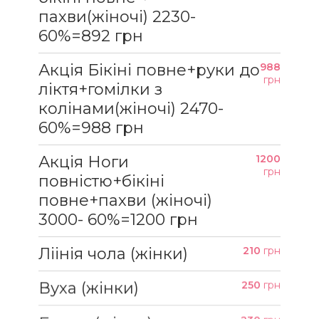
пахви(жіночі) 2230-
60%=892 грн
Акція Бікіні повне+руки до
988
грн
ліктя+гомілки з
колінами(жіночі) 2470-
60%=988 грн
Акція Ноги
1200
грн
повністю+бікіні
повне+пахви (жіночі)
3000- 60%=1200 грн
Ліінія чола (жінки)
210
грн
Вуха (жінки)
250
грн