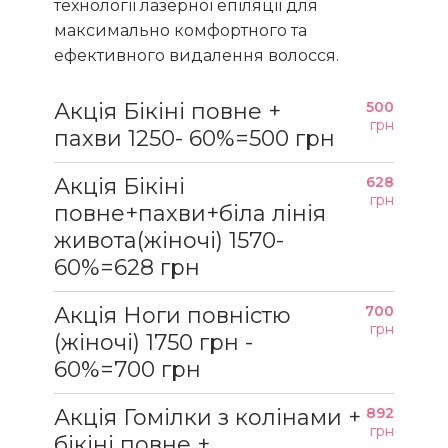
технології лазерної епіляції для
максимально комфортного та
ефективного видалення волосся.
Акція Бікіні повне +
500
грн
пахви 1250- 60%=500 грн
Акція Бікіні
628
грн
повне+пахви+біла лінія
живота(жіночі) 1570-
60%=628 грн
Акція Ноги повністю
700
грн
(жіночі) 1750 грн -
60%=700 грн
Акція Гомілки з колінами +
892
грн
бікіні повне +