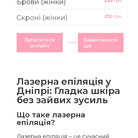
Брови (жінки)
230
грн
Скроні (жінки)
250
грн
Записатися
Завантажити
онлайн
ще
Лазерна епіляція у
Дніпрі: Гладка шкіра
без зайвих зусиль
Що таке лазерна
епіляція?
Лазерна епіляція – це сучасний