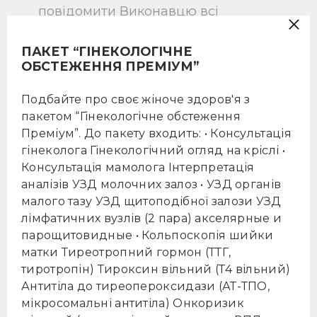
повідомити Виконавцю всі
відомості про перенесені та наявні
захворюваннях, відомих йому
ПАКЕТ “ГІНЕКОЛОГІЧНЕ
ОБСТЕЖЕННЯ ПРЕМІУМ”
протипоказання до застосування
будь-яких ліків або процедур,
Подбайте про своє жіноче здоров'я з
можливих алергічних реакціях,
пакетом “Гінекологічне обстеження
індивідуальні особливості
Преміум”. До пакету входить: • Консультація
організму.
гінеколога Гінекологічний огляд на кріслі •
Консультація мамолога Інтерпретація
Виконувати всі медичні приписи,
аналізів УЗД молочних залоз • УЗД органів
призначення, рекомендації
малого тазу УЗД щитоподібної залози УЗД
фахівців Виконавця, що надають
лімфатичних вузлів (2 пара) акселярные и
медичні послуги за цим
парощитовидные • Кольпоскопія шийки
матки Тиреотропний гормон (ТТГ,
Договором.
тиротропін) Тироксин вільний (Т4 вільний)
Антитіла до тиреопероксидази (АТ-ТПО,
Оплачувати послуги Виконавця в
мікросомальні антитіла) Онкоризик
порядку, строки та на умовах, які