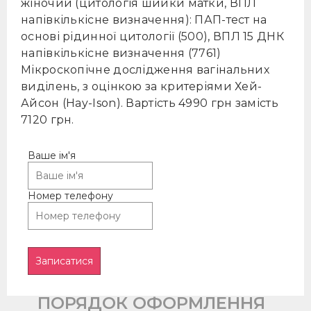
жіночий (цитологія шийки матки, ВПЛ
встановлені цим публічним
напівкількісне визначення): ПАП-тест на
договором.
основі рідинної цитології (500), ВПЛ 15 ДНК
напівкількісне визначення (7761)
Замовник має право:
Мікроскoпічне дослідження вагінальних
виділень, з оцінкою за критеріями Хей-
На отримання повної інформації
Айсон (Hay-Ison). Вартість 4990 грн замість
про Виконавця, про обсяг та зміст
7120 грн.
надаваних Виконавцем послуг.
Ваше ім'я
Відмовитись від отримання
Послуги (частини Послуги) в будь-
Номер телефону
який момент дії Договору,
попередньо сплативши всі
фактично надані на момент
відмови Послуги.
ПОРЯДОК ОФОРМЛЕННЯ