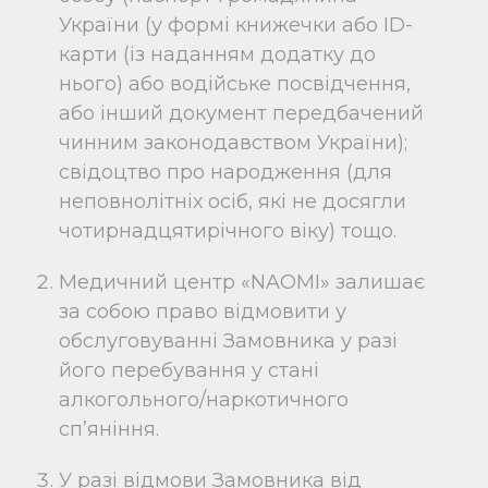
України (у формі книжечки або ID-
карти (із наданням додатку до
нього) або водійське посвідчення,
або інший документ передбачений
чинним законодавством України);
свідоцтво про народження (для
неповнолітніх осіб, які не досягли
чотирнадцятирічного віку) тощо.
Медичний центр «NAOMI» залишає
за собою право відмовити у
обслуговуванні Замовника у разі
його перебування у стані
алкогольного/наркотичного
сп’яніння.
У разі відмови Замовника від