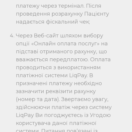
платежу через термінал. Після
проведення розрахунку Пацієнту
надається фіскальний чек;
Через Веб-сайт шляхом вибору
опції «Онлайн оплата послуг»
на
підставі отриманого рахунку,
що
вважається передплатою. Оплата
проводиться з використанням
платіжної системи LiqPay. В
призначені платежу необхідно
зазначити реквізити рахунку
(номер та дата).
Звертаємо увагу,
здійснюючи платіж через систему
LiqPay Ви погоджуєтесь із Угодою
користувача даної платіжної
системи. Питання пов’язані із