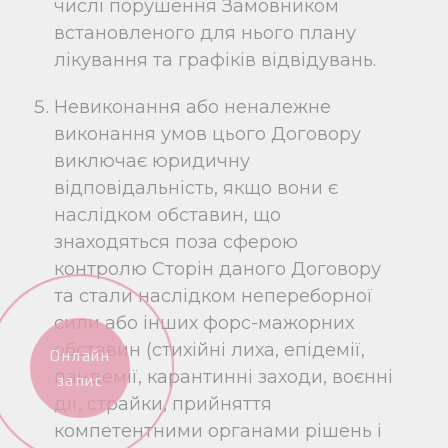
числі порушення Замовником
встановленого для нього плану
лікування та графіків відвідувань.
Невиконання або неналежне
виконання умов цього Договору
виключає юридичну
відповідальність, якщо вони є
наслідком обставин, що
знаходяться поза сферою
контролю Сторін даного Договору
та стали наслідком непереборної
сили або інших форс-мажорних
обставин (стихійні лиха, епідемії,
Онлайн
пандемії, карантинні заходи, воєнні
запис
дії, страйки, прийняття
компетентними органами рішень і