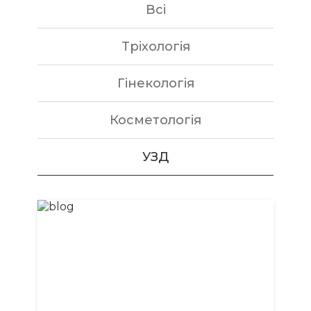
Всi
Tрiхологiя
Гiнекологiя
Косметологiя
УЗД