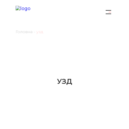
Головна
-
узд
УЗД