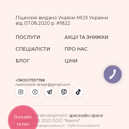
Ліцензію видано Указом МОЗ України
від 07.08.2020 р. #1822
ПОСЛУГИ
АКЦII ТА ЗНИЖКИ
СПЕЦIАЛICТИ
ПРО НАС
БЛОГ
ЦIНИ
КНОПКА
ЗВ'ЯЗКУ
+380507557788
naomicentr.dnepr@gmail.com
Design and development:
spacesdev.space
Онлайн
Copyright © 2023 ООО "Naomi"
запис
Полiтика конфiденцiйностi
Публiчна оферта