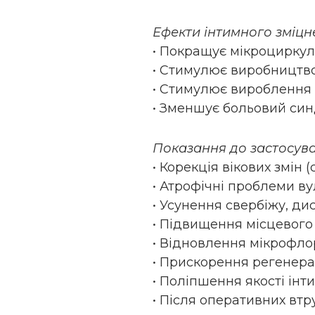
Ефекти інтимного зміцн
• Покращує мікроциркул
• Стимулює виробництво
• Стимулює вироблення 
• Зменшує больовий син
Показання до застосув
• Корекція вікових змін 
• Атрофічні проблеми вул
• Усунення свербіжу, дис
• Підвищення місцевого 
• Відновлення мікрофлор
• Прискорення регенерац
• Поліпшення якості інт
• Після оперативних втр