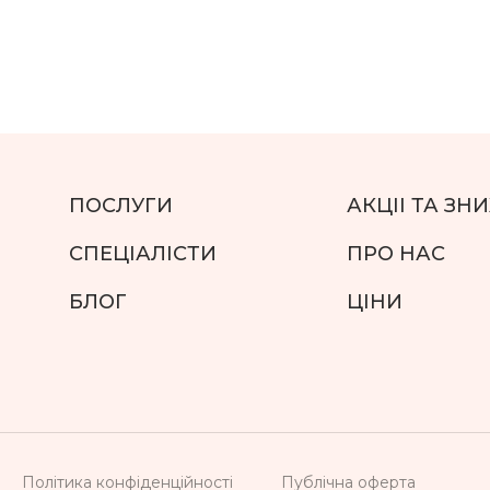
ПОСЛУГИ
АКЦII ТА ЗН
СПЕЦIАЛICТИ
ПРО НАС
БЛОГ
ЦIНИ
Полiтика конфiденцiйностi
Публiчна оферта