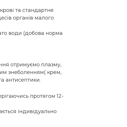
крові та стандартне
есів органів малого
ато води (добова норма
ання отримуємо плазму,
вим знеболенням( крем,
та антисептики.
берігаючись протягом 12-
рається індивідуально