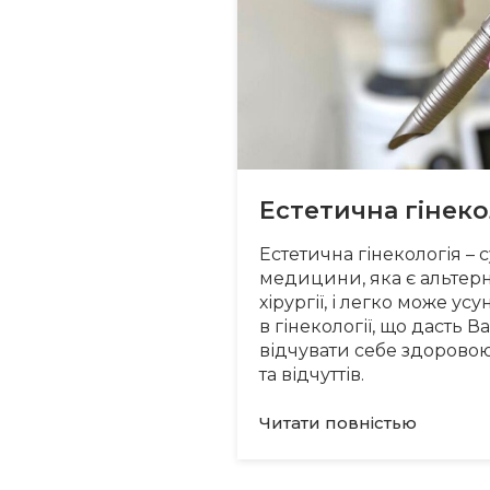
Естетична гінеко
Естетична гінекологія – 
медицини, яка є альтер
хірургії, і легко може у
в гінекології, що дасть 
відчувати себе здоровою
та відчуттів.
Читати повнiстью