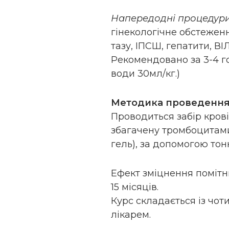
Напередодні процедур
гінекологічне обстежен
тазу, ІПСШ, гепатити, ВІЛ
Рекомендовано за 3-4 г
води 30мл/кг.)
Методика проведення
Проводиться забір крові
збагачену тромбоцитами
гель), за допомогою тон
Ефект зміцнення помітни
15 місяців.
Курс складається із чот
лікарем.