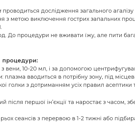
и
проводиться дослідження загального агалізу 
ня з метою виключення гострих запальних проц
.
од. До процедури не вживати їжу, але пити баг
 процедури:
 з вени, 10-20 мл, і за допомогою центрифугув
: плазма вводиться в потрібну зону, під місце
кої голки з дотриманням усіх правил асептики 
й після першої ін’єкції та наростає з часом, з
ирьох сеансів з перервою в 1-2 тижні або підби