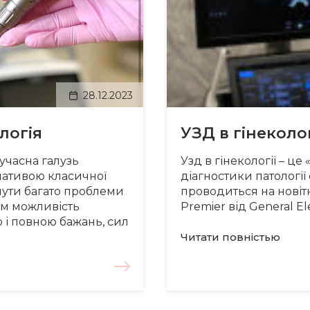
28.12.2023
логія
УЗД в гінеколог
сучасна галузь
Узд в гінекології – це
нативою класичної
діагностики патології 
сунути багато проблеми
проводиться на новіт
Вам можливість
Premier від General Ele
 і повною бажань, сил
Читати повнiстью