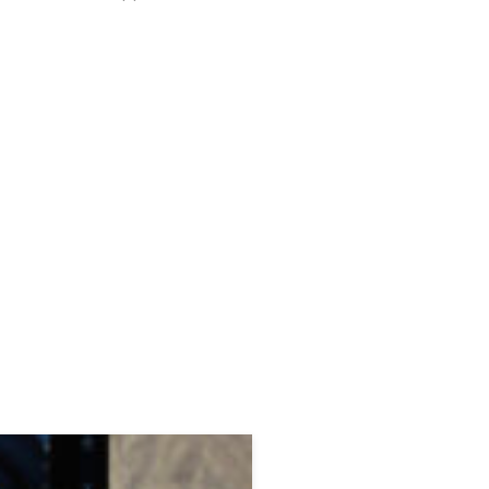
н замість 7120 грн.
ер телефону