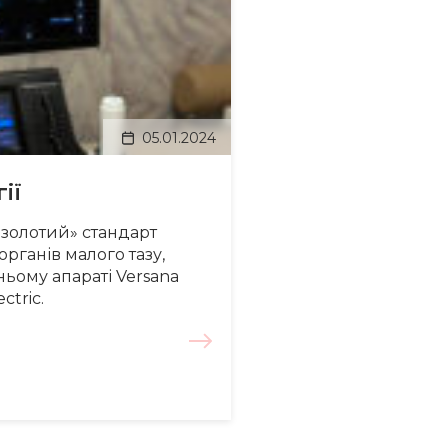
05.01.2024
ії
 «золотий» стандарт
органів малого тазу,
ньому апараті Versana
ctric.