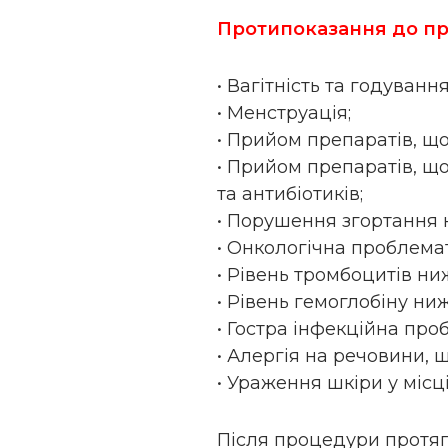
Протипоказання до пр
• Вагітність та годуванн
• Менструація;
• Прийом препаратів, що
• Прийом препаратів, щ
та антибіотиків;
• Порушення згортання к
• Онкологічна проблема
• Рівень тромбоцитів ни
• Рівень гемоглобіну ниж
• Гостра інфекційна про
• Алергія на речовини, щ
• Ураження шкіри у міс
Після процедури протяг