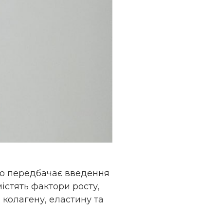
що передбачає введення
істять фактори росту,
 колагену, еластину та