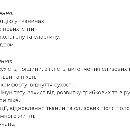
ення:
яцію у тканинах;
 нових клітин;
колагену та еластину;
дром.
ання
:
(сухість, тріщини, в’ялість, витончення слизових 
ьви та піхви;
комфорту, відчуття сухості;
імунітету, захист від розвитку грибкових та ві
и піхви;
ії, відновлення тканин та слизових після полог
имного життя;
учань;