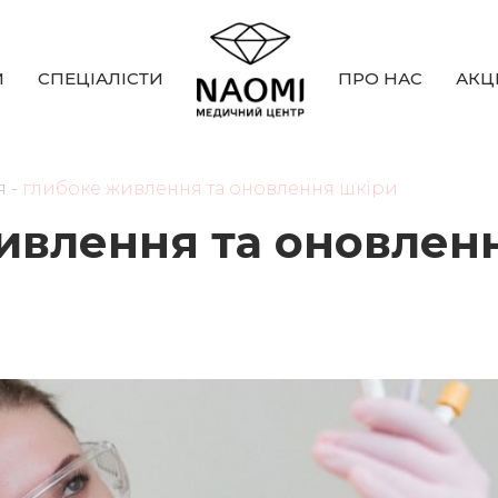
И
СПЕЦIАЛICТИ
ПРО НАС
АКЦI
я
-
глибоке живлення та оновлення шкіри
ивлення та оновлен