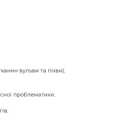
тканин вульви та піхви);
русної проблематики;
ів;