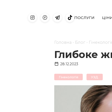
ПОСЛУГИ
ЦIН
Головна
-
Блог
-
Гiнекологi
Глибоке ж
28.12.2023
Гiнекологiя
УЗД