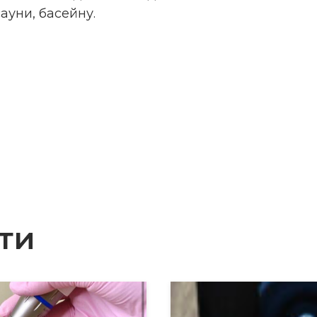
сауни, басейну.
Ison). Вартість 4990 гр
Ваше ім'я
Ном
ти