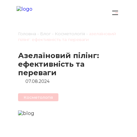
Головна
-
Блог
-
Косметологiя
-
азелаїновий
пілінг: ефективність та переваги
Азелаїновий пілінг:
ефективність та
переваги
07.08.2024
Косметологiя