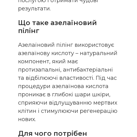
послугою і отримати чудові
результати.
Що таке азелаїновий
пілінг
Азелаїновий пілінг використовує
азелаїнову кислоту – натуральний
компонент, який має
протизапальні, антибактеріальні
та відбілюючі властивості. Під час
процедури азелаїнова кислота
проникає в глибокі шари шкіри,
сприяючи відлущуванню мертвих
клітин і стимулюючи регенерацію
нових.
Для чого потрібен