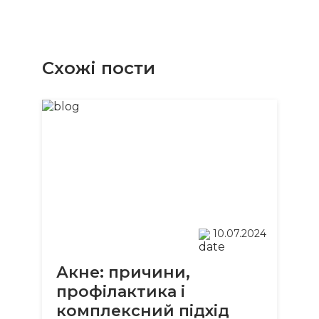
Cхожi пости
10.07.2024
Акне: причини,
ПАКЕТ “ГІНЕКОЛОГІЧНЕ
профілактика і
ОБСТЕЖЕННЯ ПРЕМІУМ”
комплексний підхід