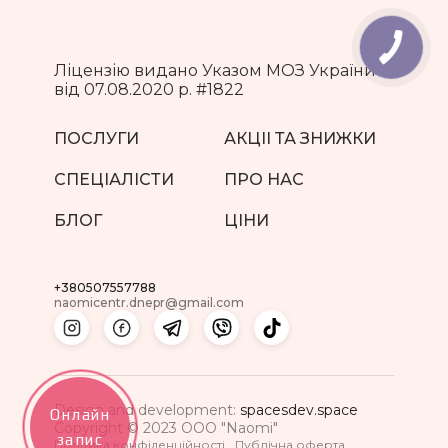
Ліцензію видано Указом МОЗ України
від 07.08.2020 р. #1822
ПОСЛУГИ
АКЦII ТА ЗНИЖКИ
СПЕЦIАЛICТИ
ПРО НАС
БЛОГ
ЦIНИ
+380507557788
naomicentr.dnepr@gmail.com
Design and development:
spacesdev.space
Онлайн
Copyright © 2023 ООО "Naomi"
запис
Полiтика конфiденцiйностi
Публiчна оферта