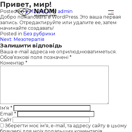
Привет, мир!
Posted on
27.12.2023
by
admin
Добро пожаловать в WordPress. Это ваша первая
запись. Отредактируйте или удалите ее, затем
начинайте создавать!
Posted in
Без рубрики
Навігація
Next:
Мезотерапія
Залишити відповідь
записів
Ваша e-mail адреса не оприлюднюватиметься.
Обов’язкові поля позначені
*
Коментар
*
Ім'я
*
Email
*
Сайт
Зберегти моє ім'я, e-mail, та адресу сайту в цьому
браузері для моїх подальших коментарів.