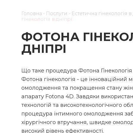
Головна
-
Послуги
-
Естетична гінекологія в
гінекологія в дніпрі
ФОТОНА ГІНЕКОЛ
ДНІПРІ
Що таке процедура Фотона Гінекологія 
Фотона гінекологія - це інноваційний 
омолодження та покращення стану жін
апарату Fotona 4D. Завдяки використа
технологій та високотехнологічного об
процедура інтимного омолодження заб
хірургічного втручання, швидке омоло
високий рівень ефективності.