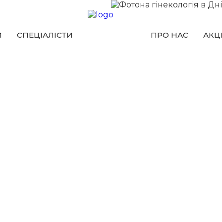
И
СПЕЦIАЛICТИ
ПРО НАС
АКЦI