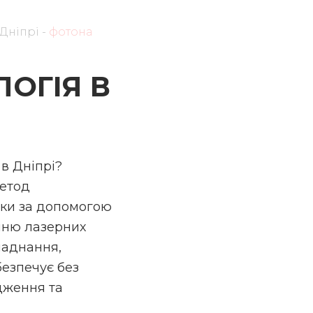
 Дніпрі
-
фотона
Ison). Вартість 4990 грн
ОГІЯ В
Ваше ім'я
Номе
в Дніпрі?
метод
ки за допомогою
нню лазерних
ладнання,
езпечує без
дження та