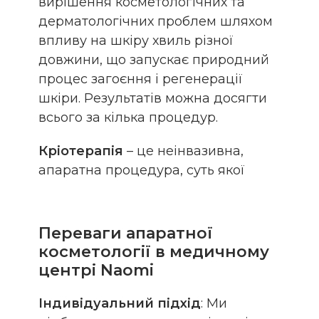
вирішення косметологічних та
дерматологічних проблем шляхом
впливу на шкіру хвиль різної
довжини, що запускає природний
процес загоєння і регенерації
шкіри. Результатів можна досягти
всього за кілька процедур.
Кріотерапія
– це неінвазивна,
апаратна процедура, суть якої
полягає у значному
низькотемпературному впливі на
шкіру.
Переваги апаратної
Ефект низької температури має
косметології в медичному
виражену омолоджуючу дію.
центрі Naomi
Вже після кількох сеансів
Індивідуальний підхід
: Ми
кріотерапії зникають набряки,