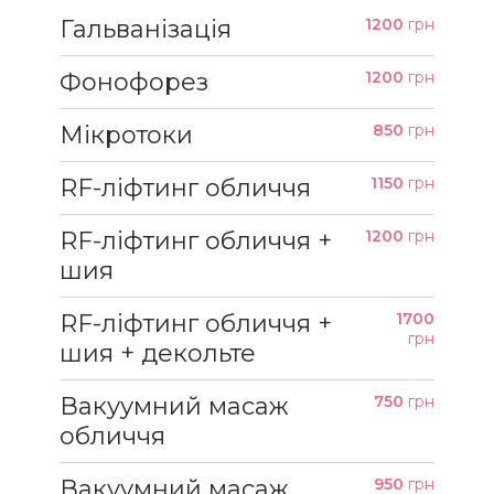
Гальванізація
1200
грн
Фонофорез
1200
грн
Мікротоки
850
грн
RF-ліфтинг обличчя
1150
грн
RF-ліфтинг обличчя +
1200
грн
шия
RF-ліфтинг обличчя +
1700
грн
шия + декольте
Вакуумний масаж
750
грн
обличчя
Вакуумний масаж
950
грн